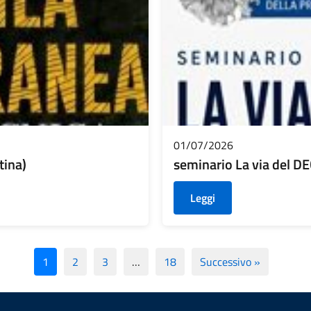
01/07/2026
tina)
seminario La via del 
Leggi
1
2
3
…
18
Successivo »