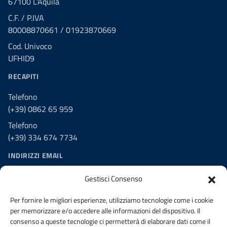
67100 L’Aquila
C.F. / P.IVA
80008870661 / 01923870669
Cod. Univoco
UFHID9
RECAPITI
Telefono
(+39) 0862 65 959
Telefono
(+39) 334 674 7734
INDIRIZZI EMAIL
PEO segreteria@laquila.ordingegneri.it
Gestisci Consenso
PEC ordine.laquila@ingpec.eu
Per fornire le migliori esperienze, utilizziamo tecnologie come i cookie
PEC Consiglio di Disciplina
per memorizzare e/o accedere alle informazioni del dispositivo. Il
disciplina.ordine.laquila@ingpec.eu
consenso a queste tecnologie ci permetterà di elaborare dati come il