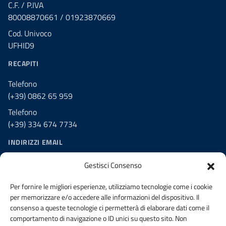
C.F. / P.IVA
80008870661 / 01923870669
Cod. Univoco
UFHID9
RECAPITI
Telefono
(+39) 0862 65 959
Telefono
(+39) 334 674 7734
INDIRIZZI EMAIL
PEO segreteria@laquila.ordingegneri.it
Gestisci Consenso
PEC ordine.laquila@ingpec.eu
Per fornire le migliori esperienze, utilizziamo tecnologie come i cookie
PEC Consiglio di Disciplina
per memorizzare e/o accedere alle informazioni del dispositivo. Il
disciplina.ordine.laquila@ingpec.eu
consenso a queste tecnologie ci permetterà di elaborare dati come il
comportamento di navigazione o ID unici su questo sito. Non