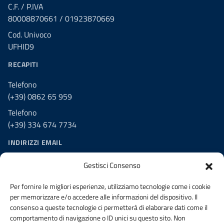
C.F. / P.IVA
80008870661 / 01923870669
Cod. Univoco
UFHID9
RECAPITI
Telefono
(+39) 0862 65 959
Telefono
(+39) 334 674 7734
INDIRIZZI EMAIL
PEO segreteria@laquila.ordingegneri.it
Gestisci Consenso
PEC ordine.laquila@ingpec.eu
Per fornire le migliori esperienze, utilizziamo tecnologie come i cookie
PEC Consiglio di Disciplina
per memorizzare e/o accedere alle informazioni del dispositivo. Il
disciplina.ordine.laquila@ingpec.eu
consenso a queste tecnologie ci permetterà di elaborare dati come il
comportamento di navigazione o ID unici su questo sito. Non