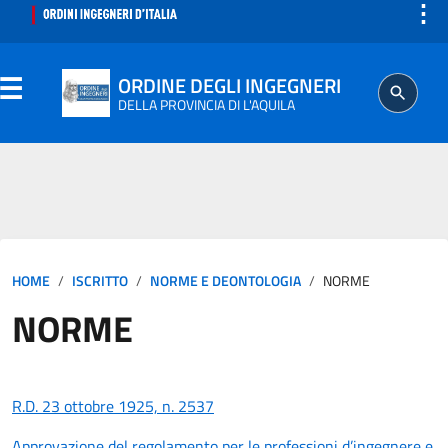
⋮
ORDINE DEGLI INGEGNERI
DELLA PROVINCIA DI L'AQUILA
ORDINE
SEGRETERIA
HOME
ISCRITTO
NORME E DEONTOLOGIA
NORME
ISCRITTO
NORME
PROFESSIONE
AGGIORNAMENTO PROFESSIONALE
R.D. 23 ottobre 1925, n. 2537
Approvazione del regolamento per le professioni d’ingegnere e