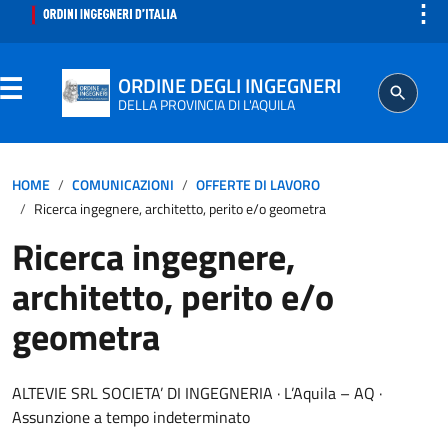
⋮
ORDINE DEGLI INGEGNERI
DELLA PROVINCIA DI L'AQUILA
ORDINE
HOME
COMUNICAZIONI
OFFERTE DI LAVORO
Ricerca ingegnere, architetto, perito e/o geometra
SEGRETERIA
Ricerca ingegnere,
architetto, perito e/o
ISCRITTO
geometra
PROFESSIONE
ALTEVIE SRL SOCIETA’ DI INGEGNERIA · L’Aquila – AQ ·
AGGIORNAMENTO PROFESSIONALE
Assunzione a tempo indeterminato