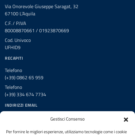
Via Onorevole Giuseppe Saragat, 32
67100 L’Aquila
C.F. / P.IVA
80008870661 / 01923870669
Cod. Univoco
UFHID9
RECAPITI
Telefono
(+39) 0862 65 959
Telefono
(+39) 334 674 7734
INDIRIZZI EMAIL
PEO segreteria@laquila.ordingegneri.it
Gestisci Consenso
PEC ordine.laquila@ingpec.eu
Per fornire le migliori esperienze, utilizziamo tecnologie come i cookie