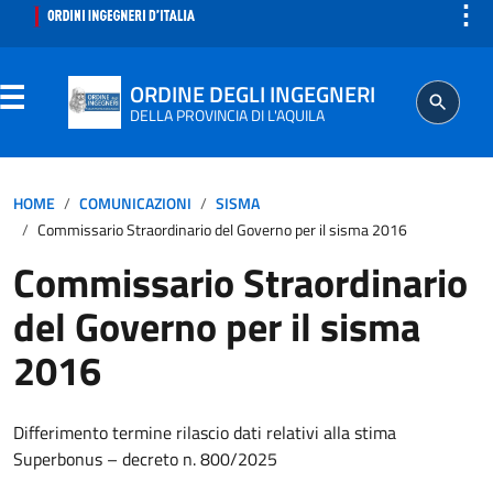
⋮
ORDINE DEGLI INGEGNERI
DELLA PROVINCIA DI L'AQUILA
ORDINE
HOME
COMUNICAZIONI
SISMA
Commissario Straordinario del Governo per il sisma 2016
SEGRETERIA
Commissario Straordinario
del Governo per il sisma
ISCRITTO
2016
PROFESSIONE
Differimento termine rilascio dati relativi alla stima
AGGIORNAMENTO PROFESSIONALE
Superbonus – decreto n. 800/2025