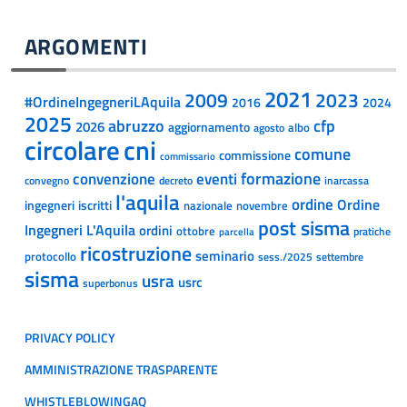
ARGOMENTI
2021
2009
2023
#OrdineIngegneriLAquila
2024
2016
2025
abruzzo
cfp
2026
aggiornamento
albo
agosto
cni
circolare
comune
commissione
commissario
formazione
convenzione
eventi
convegno
decreto
inarcassa
l'aquila
ordine
Ordine
ingegneri
iscritti
nazionale
novembre
post sisma
Ingegneri L'Aquila
ordini
ottobre
pratiche
parcella
ricostruzione
seminario
protocollo
sess./2025
settembre
sisma
usra
usrc
superbonus
PRIVACY POLICY
AMMINISTRAZIONE TRASPARENTE
WHISTLEBLOWINGAQ