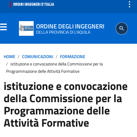
⋮
ORDINE DEGLI INGEGNERI
DELLA PROVINCIA DI L'AQUILA
ORDINE
HOME
COMUNICAZIONI
FORMAZIONE
istituzione e convocazione della Commissione per la
SEGRETERIA
Programmazione delle Attività Formative
istituzione e convocazione
ISCRITTO
della Commissione per la
PROFESSIONE
Programmazione delle
Attività Formative
AGGIORNAMENTO PROFESSIONALE