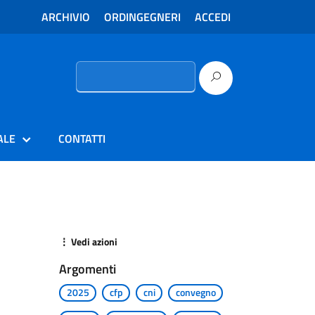
ARCHIVIO
ORDINGEGNERI
ACCEDI
Ricerca
per:
ALE
CONTATTI
⋮ Vedi azioni
Argomenti
2025
cfp
cni
convegno