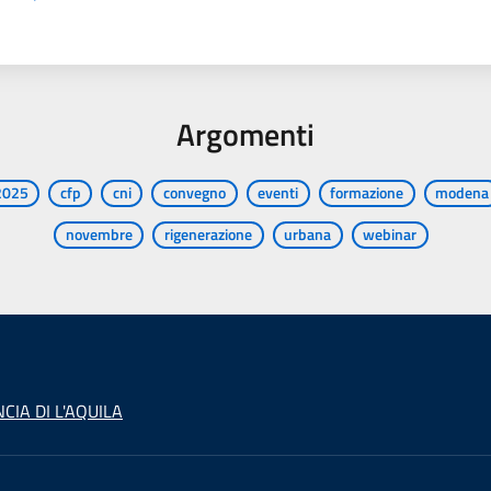
Argomenti
2025
cfp
cni
convegno
eventi
formazione
modena
novembre
rigenerazione
urbana
webinar
CIA DI L'AQUILA